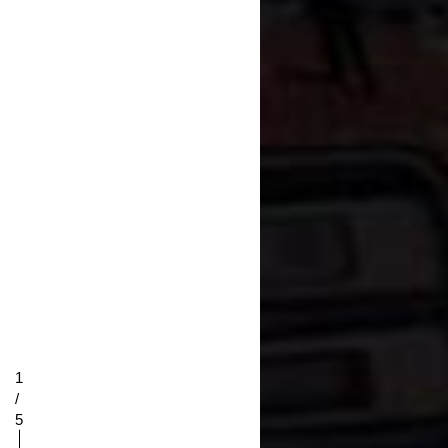
1
/
5