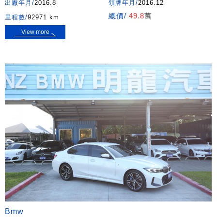
出廠年月/
2016.8
領牌年月/
2016.12
總價/
49.8
萬
里程數/
92971 km
View more
Bmw