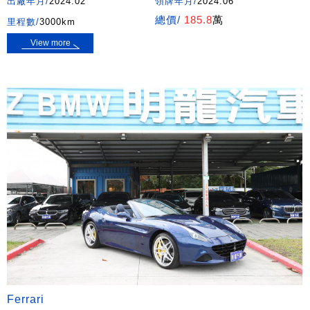
出廠年月/
2024.02
領牌年月/
2024.06
總價/
185.8
萬
里程數/
3000km
View more
Ferrari