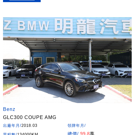
Benz
GLC300 COUPE AMG
出廠年月/
2018.03
領牌年月/
總價/
99.8
萬
里程數/
134000KM