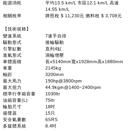
能源消耗
平均13.5 km/L 市區12.1 km/L 高速
14.55 km/L
相關稅率
牌照稅 $ 11,230元 燃料稅 $ 3,708元
【技術規格】
變速系統
7速手自排
驅動形式
後輪驅動
引擎缸數
直列4缸
進氣形式
渦輪增壓
車體面積
長x5140mm寬x1928mm高x1880mm
車重
2145kg
軸距
3200mm
最大馬力
190hp@3800rpm
最大扭力
44.9kgm@1400~2400rpm
標準行李箱容量
1030ltr
油箱容量(L)
75ltr
輪胎尺寸
18吋
揚聲器
15只
安全氣囊數
6SRS
多媒體系統
8.4吋