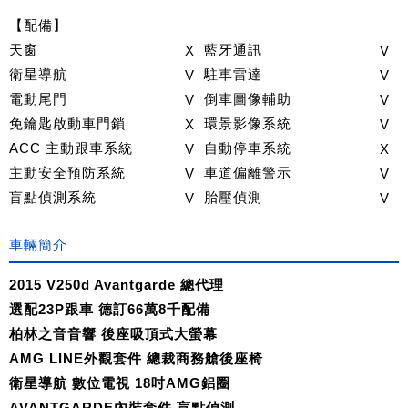
【配備】
天窗
X
藍牙通訊
V
衛星導航
V
駐車雷達
V
電動尾門
V
倒車圖像輔助
V
免鑰匙啟動車門鎖
X
環景影像系統
V
ACC 主動跟車系統
V
自動停車系統
X
主動安全預防系統
V
車道偏離警示
V
盲點偵測系統
V
胎壓偵測
V
車輛簡介
2015 V250d Avantgarde 總代理
選配23P跟車
德訂66萬8千配備
柏林之音音響 後座吸頂式大螢幕
AMG LINE外觀套件 總裁商務艙後座椅
衛星導航 數位電視 18吋AMG鋁圈
AVANTGARDE內裝套件 盲點偵測