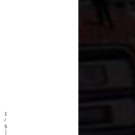
1
/
5