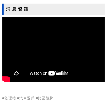
消 息 資 訊
#監理站 #汽車過戶 #跨區領牌